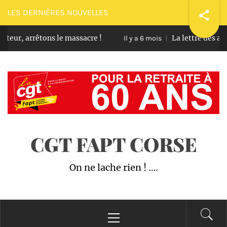
Passer
LES DERNIÈRES NOUVELLES
au
ur, arrêtons le massacre !
La lettre des admi
contenu
Il y a 6 mois
CGT FAPT CORSE
On ne lache rien ! ….
Menu
principal