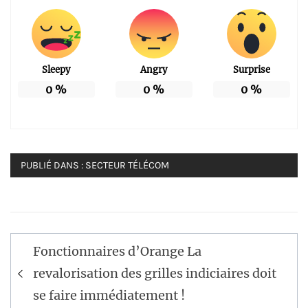
Sleepy
Angry
Surprise
0
%
0
%
0
%
PUBLIÉ DANS :
SECTEUR TÉLÉCOM
Navigation
Fonctionnaires d’Orange La
de
revalorisation des grilles indiciaires doit
l’article
se faire immédiatement !